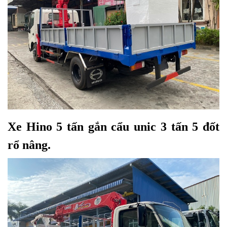
Xe Hino 5 tấn gắn cẩu unic 3 tấn 5 đốt
rổ nâng
.