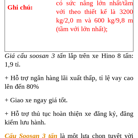
có sức nâng lớn nhất/tầm
Ghi chú:
với theo thiết kế là 3200
kg/2,0 m và 600 kg/9,8 m
(tầm với lớn nhất);
Giá cẩu soosan 3 tấn
lắp trên xe Hino 8 tấn:
1,9 tỉ.
+ Hỗ trợ ngân hàng lãi xuất thấp, tỉ lệ vay cao
lên đến 80%
+ Giao xe ngay giá tốt.
+ Hỗ trợ thủ tục hoàn thiện xe đăng ký, đăng
kiểm lưu hành.
Cẩu Soosan 3 tấn
là một lựa chọn tuyệt vời