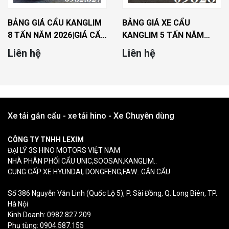
BẢNG GIÁ CẨU KANGLIM
BẢNG GIÁ XE CẨU
8 TẤN NĂM 2026|GIÁ CẨU
KANGLIM 5 TẤN NĂM
8 TẤN KANGLIM MỚI
2026|GIÁ XE CẨU 5 TẤN
Liên hệ
Liên hệ
NHẤT
KANGLIM MỚI NHẤT
Xe tải gắn cẩu - xe tải hino - Xe Chuyên dùng
CÔNG TY TNHH LEXIM
ĐẠI LÝ 3S HINO MOTORS VIỆT NAM
NHÀ PHÂN PHỐI CẨU UNIC,SOOSAN,KANGLIM..
CUNG CẤP XE HYUNDAI, DONGFENG,FAW...GẮN CẨU
Số 386 Nguyễn Văn Linh (Quốc Lộ 5), P. Sài Đồng, Q. Long Biên, TP.
Hà Nội
Kinh Doanh: 0982.827.209
Phụ tùng: 0904.587.155