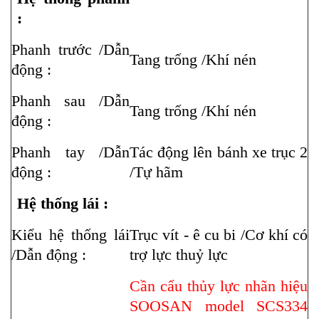
:
Phanh trước /Dẫn
Tang trống /Khí nén
động :
Phanh sau /Dẫn
Tang trống /Khí nén
động :
Phanh tay /Dẫn
Tác động lên bánh xe trục 2
động :
/Tự hãm
Hệ thống lái :
Kiểu hệ thống lái
Trục vít - ê cu bi /Cơ khí có
/Dẫn động :
trợ lực thuỷ lực
Cần cẩu thủy lực nhãn hiệu
SOOSAN model SCS334