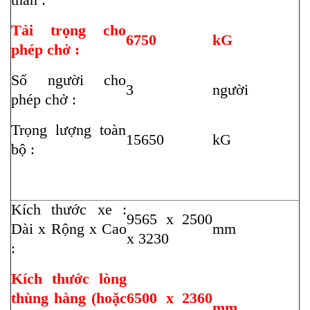
Tải trọng cho
6750
kG
phép chở :
Số người cho
3
người
phép chở :
Trọng lượng toàn
15650
kG
bộ :
Kích thước xe :
9565 x 2500
Dài x Rộng x Cao
mm
x 3230
:
Kích thước lòng
thùng hàng (hoặc
6500 x 2360
mm