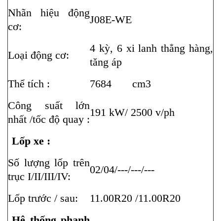
Nhãn hiệu động
J08E-WE
cơ:
4 kỳ, 6 xi lanh thẳng hàng,
Loại động cơ:
tăng áp
Thể tích :
7684 cm3
Công suất lớn
191 kW/ 2500 v/ph
nhất /tốc độ quay :
Lốp xe :
Số lượng lốp trên
02/04/---/---/---
trục I/II/III/IV:
Lốp trước / sau:
11.00R20 /11.00R20
Hệ thống phanh