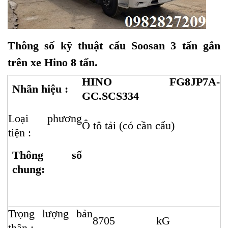
Thông số kỹ thuật cẩu Soosan 3 tấn gắn
trên xe Hino 8 tấn.
HINO FG8JP7A-
Nhãn hiệu :
GC.SCS334
Loại phương
Ô tô tải (có cần cẩu)
tiện :
Thông số
chung:
Trọng lượng bản
8705
kG
thân :