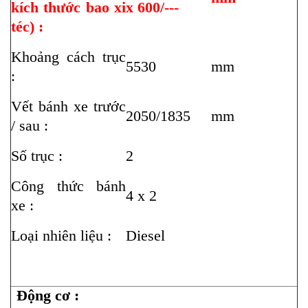
kích thước bao xi
x 600/---
téc) :
Khoảng cách trục
5530
mm
:
Vết bánh xe trước
2050/1835
mm
/ sau :
Số trục :
2
Công thức bánh
4 x 2
xe :
Loại nhiên liệu :
Diesel
Động cơ :