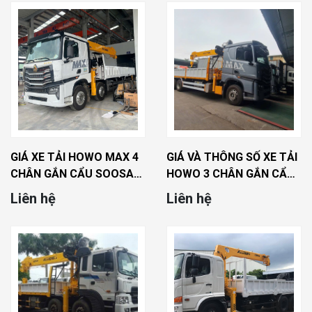
GIÁ XE TẢI HOWO MAX 4
GIÁ VÀ THÔNG SỐ XE TẢI
CHÂN GẮN CẨU SOOSAN
HOWO 3 CHÂN GẮN CẨU
15 TẤN MỚI NHẤT
8 TẤN SOOSAN
Liên hệ
Liên hệ