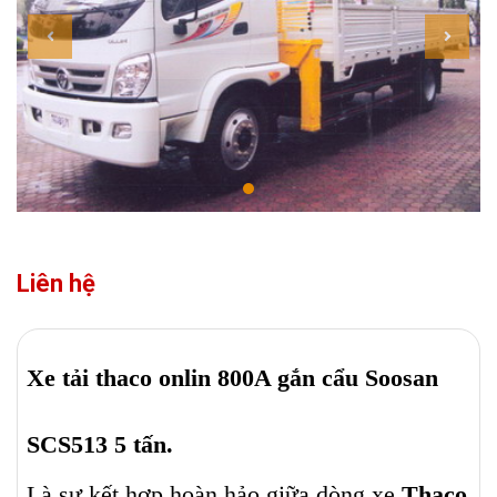
Liên hệ
Xe tải thaco onlin 800A gắn cẩu Soosan
SCS513 5 tấn.
Là sự kết hợp hoàn hảo giữa dòng xe
Thaco