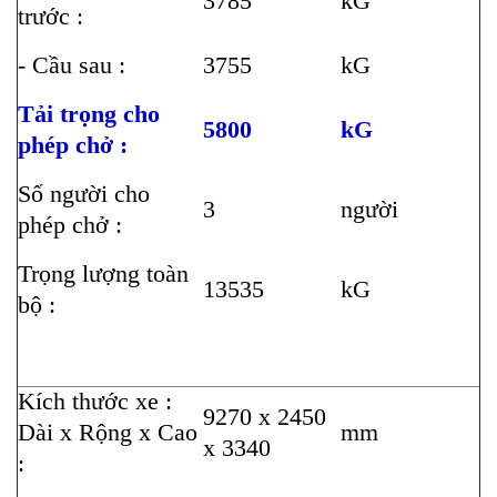
3785
kG
trước :
- Cầu sau :
3755
kG
Tải trọng cho
5800
kG
phép chở :
Số người cho
3
người
phép chở :
Trọng lượng toàn
13535
kG
bộ :
Kích thước xe :
9270 x 2450
Dài x Rộng x Cao
mm
x 3340
: