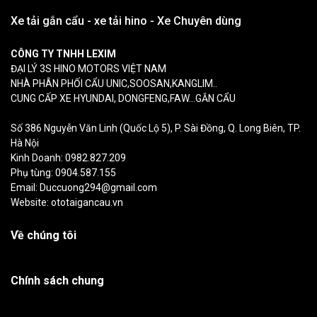
Xe tải gắn cẩu - xe tải hino - Xe Chuyên dùng
CÔNG TY TNHH LEXIM
ĐẠI LÝ 3S HINO MOTORS VIỆT NAM
NHÀ PHÂN PHỐI CẨU UNIC,SOOSAN,KANGLIM..
CUNG CẤP XE HYUNDAI, DONGFENG,FAW...GẮN CẨU
Số 386 Nguyễn Văn Linh (Quốc Lộ 5), P. Sài Đồng, Q. Long Biên, TP.
Hà Nội
Kinh Doanh: 0982.827.209
Phụ tùng: 0904.587.155
Email: Duccuong294@gmail.com
Website: ototaigancau.vn
Về chúng tôi
Chính sách chung