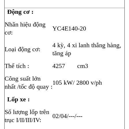
Động cơ :
Nhãn hiệu động
YC4E140-20
cơ:
4 kỳ, 4 xi lanh thẳng hàng,
Loại động cơ:
tăng áp
Thể tích :
4257 cm3
Công suất lớn
105 kW/ 2800 v/ph
nhất /tốc độ quay :
Lốp xe :
Số lượng lốp trên
02/04/---/---
trục I/II/III/IV: