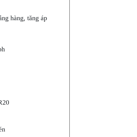
hẳng hàng, tăng áp
ph
R20
én