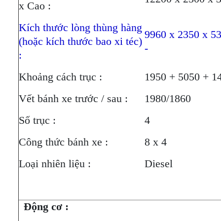
x Cao :
Kích thước lòng thùng hàng
9960 x 2350 x 53
(hoặc kích thước bao xi téc)
-
:
Khoảng cách trục :
1950 + 5050 + 1
Vết bánh xe trước / sau :
1980/1860
Số trục :
4
Công thức bánh xe :
8 x 4
Loại nhiên liệu :
Diesel
Động cơ :