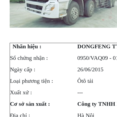
Nhãn hiệu :
DONGFENG TT
Số chứng nhận :
0950/VAQ09 - 01
Ngày cấp :
26/06/2015
Loại phương tiện :
Ôtô tải
Xuất xứ :
---
Cơ sở sản xuất :
Công ty TNHH
Địa chỉ :
Hà Nội