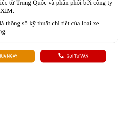
iếc từ Trung Quốc và phân phối bởi công ty
XIM.
à thông số kỹ thuật chi tiết của loại xe
ng.
UA NGAY
GỌI TƯ VẤN