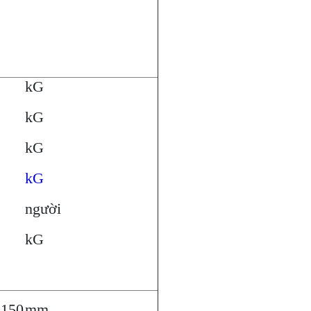
kG
kG
kG
kG
người
kG
3150
mm