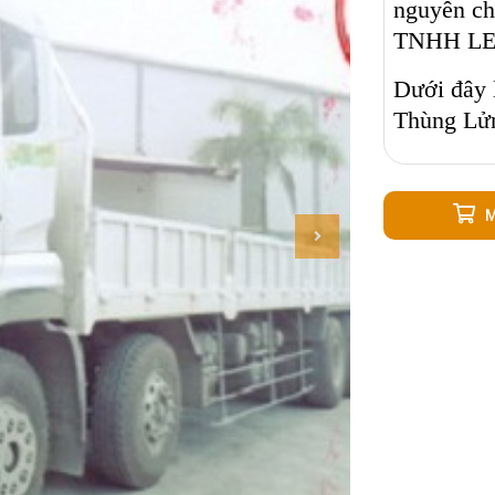
nguyên ch
TNHH LE
Dưới đây l
Thùng Lử
M