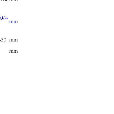
0/--
mm
430
mm
mm