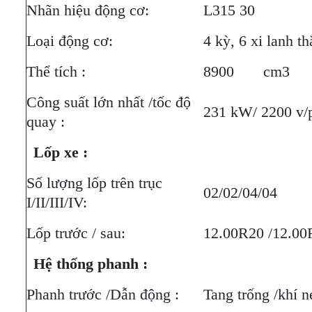
Nhãn hiệu động cơ:
L315 30
Loại động cơ:
4 kỳ, 6 xi lanh t
Thể tích :
8900 cm3
Công suất lớn nhất /tốc độ
231 kW/ 2200 v/
quay :
Lốp xe :
Số lượng lốp trên trục
02/02/04/04
I/II/III/IV:
Lốp trước / sau:
12.00R20 /12.00
Hệ thống phanh :
Phanh trước /Dẫn động :
Tang trống /khí n