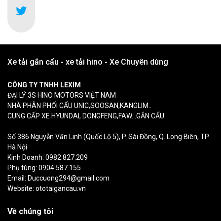
Xe tải gắn cẩu - xe tải hino - Xe Chuyên dùng
CÔNG TY TNHH LEXIM
ĐẠI LÝ 3S HINO MOTORS VIỆT NAM
NHÀ PHÂN PHỐI CẨU UNIC,SOOSAN,KANGLIM..
CUNG CẤP XE HYUNDAI, DONGFENG,FAW...GẮN CẨU
Số 386 Nguyễn Văn Linh (Quốc Lộ 5), P. Sài Đồng, Q. Long Biên, TP.
Hà Nội
Kinh Doanh: 0982.827.209
Phụ tùng: 0904.587.155
Email: Duccuong294@gmail.com
Website: ototaigancau.vn
Về chúng tôi