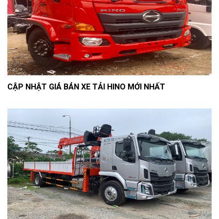
CẬP NHẬT GIÁ BÁN XE TẢI HINO MỚI NHẤT