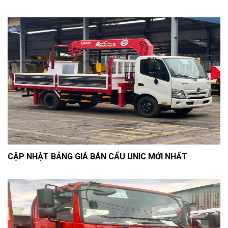
CẬP NHẬT BẢNG GIÁ BÁN CẨU UNIC MỚI NHẤT